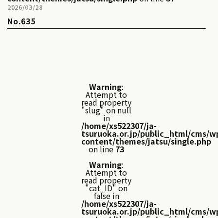
2026/03/28
No.635
Warning
:
Attempt to
read property
"slug" on null
in
/home/xs522307/ja-
tsuruoka.or.jp/public_html/cms/w
content/themes/jatsu/single.php
on line
73
Warning
:
Attempt to
read property
"cat_ID" on
false in
/home/xs522307/ja-
tsuruoka.or.jp/public_html/cms/w