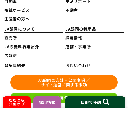
自動車
生活サポート
福祉サービス
不動産
生産者の方へ
JA鶴岡について
JA鶴岡の特産品
直売所
採用情報
JAの無料職業紹介
店舗・事業所
広報誌
緊急連絡先
お問い合わせ
JA鶴岡の方針・公示事項 ／
サイト運営に関する事項
採用情報
だだぱら
採用情報
目的で移動
ショップ
©
2026 JA鶴岡
HOME
ホームページ制作 株式会社nanoha