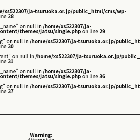
/xs522307/ja-tsuruoka.or.jp/public_html/cms/wp-
ine
28
t_name" on null in
/home/xs522307/ja-
content/themes/jatsu/single.php
on line
29
g" on null in
/home/xs522307/ja-tsuruoka.or.jp/public_h
ine
30
ent" on null in
/home/xs522307/ja-tsuruoka.or.jp/publi
ine
31
t_name" on null in
/home/xs522307/ja-
content/themes/jatsu/single.php
on line
36
g" on null in
/home/xs522307/ja-tsuruoka.or.jp/public_h
ine
37
Warning
:
Attempt to