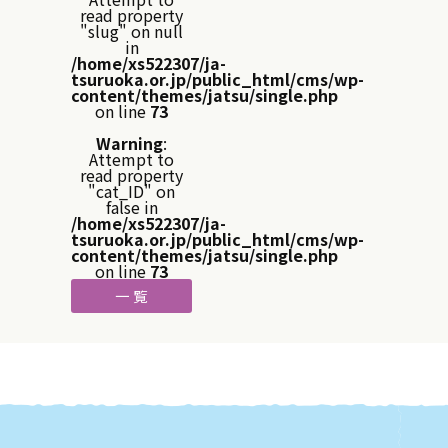
read property
"slug" on null
in
/home/xs522307/ja-
tsuruoka.or.jp/public_html/cms/wp-
content/themes/jatsu/single.php
on line
73
Warning
:
Attempt to
read property
"cat_ID" on
false in
/home/xs522307/ja-
tsuruoka.or.jp/public_html/cms/wp-
content/themes/jatsu/single.php
on line
73
一 覧