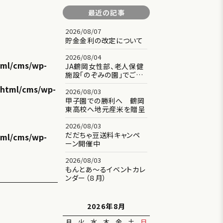
最近の記事
2026/08/07
貯金金利の改定について
2026/08/04
tml/cms/wp-
JA鶴岡女性部、老人保健
施設「のぞみの園」でご…
c_html/cms/wp-
2026/08/03
甲子園での勝利へ 鶴岡
東高校へ地元産米を贈呈
2026/08/03
だだちゃ豆送料キャンペ
tml/cms/wp-
ーン開催中
2026/08/03
もんとあ～るイベントカレ
ンダー（８月）
2026年8月
月
火
水
木
金
土
日