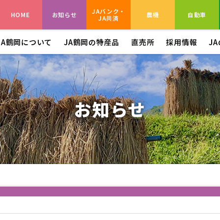
JAバンク・
HOME
お知らせ
農機
自動車
JA共済
JA鶴岡について
JA鶴岡の特産品
直売所
採用情報
J
お知らせ