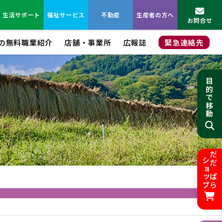
生活サポート
福祉サービス
不動産
生産者の方へ
お問合せ
Aの無料職業紹介
店舗・事業所
広報誌
緊急連絡先
目的で移動
ショップ
だだぱら