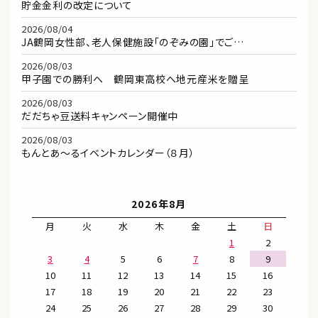
貯金金利の改定について
2026/08/04
JA鶴岡女性部、老人保健施設「のぞみの園」でご…
2026/08/03
甲子園での勝利へ 鶴岡東高校へ地元産米を贈呈
2026/08/03
だだちゃ豆送料キャンペーン開催中
2026/08/03
もんとあ～るイベントカレンダー（８月）
2026年8月
月
火
水
木
金
土
日
1
2
3
4
5
6
7
8
9
10
11
12
13
14
15
16
17
18
19
20
21
22
23
24
25
26
27
28
29
30