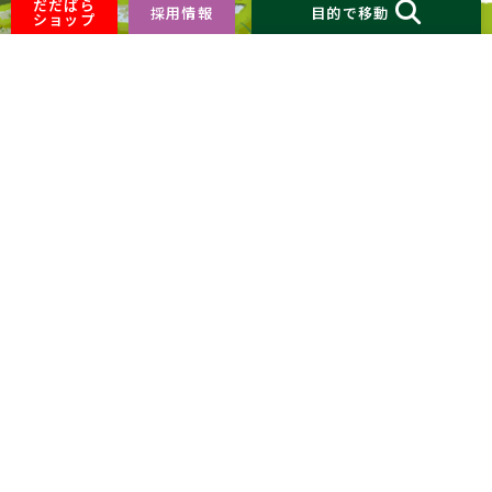
だだぱら
採用情報
目的で移動
ショップ
HOME
お知らせ
お問い合わせ
最新情報
重要なお知らせ
産直もんとあ～る
JAバンク・JA共済
自動車
生活サポート
お気軽にご相談ください。
福祉サービス
不動産
お問い合わせフォームにてお受けしております。
採用情報
無料職業紹介
お問合せフォーム
JAバンク・JA共済
便利なサービス
ためる・かりる・ふやす
24時間 受付しております
そなえる（JA共済）
重要なお知らせ
関連サイトへのリンク
自動車