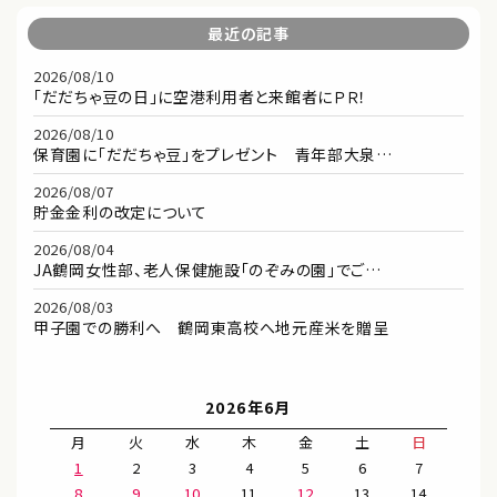
最近の記事
2026/08/10
「だだちゃ豆の日」に空港利用者と来館者にＰＲ！
2026/08/10
保育園に「だだちゃ豆」をプレゼント 青年部大泉…
2026/08/07
貯金金利の改定について
2026/08/04
JA鶴岡女性部、老人保健施設「のぞみの園」でご…
2026/08/03
甲子園での勝利へ 鶴岡東高校へ地元産米を贈呈
2026年6月
月
火
水
木
金
土
日
1
2
3
4
5
6
7
8
9
10
11
12
13
14