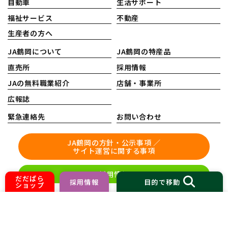
自動車
生活サポート
福祉サービス
不動産
生産者の方へ
JA鶴岡について
JA鶴岡の特産品
直売所
採用情報
JAの無料職業紹介
店舗・事業所
広報誌
緊急連絡先
お問い合わせ
JA鶴岡の方針・公示事項 ／
サイト運営に関する事項
採用情報
だだぱら
採用情報
目的で移動
ショップ
©
2026 JA鶴岡
HOME
ホームページ制作 株式会社nanoha