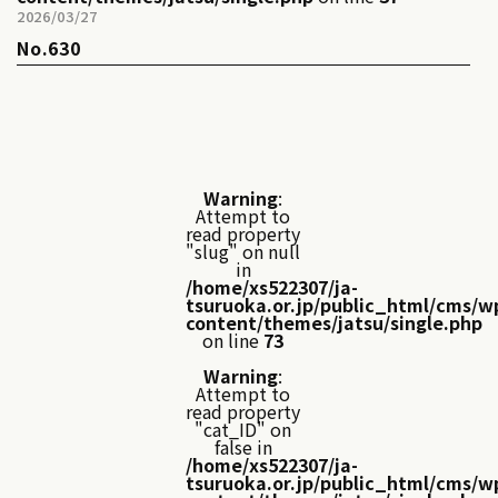
2026/03/27
No.630
Warning
:
Attempt to
read property
"slug" on null
in
/home/xs522307/ja-
tsuruoka.or.jp/public_html/cms/w
content/themes/jatsu/single.php
on line
73
Warning
:
Attempt to
read property
"cat_ID" on
false in
/home/xs522307/ja-
tsuruoka.or.jp/public_html/cms/w