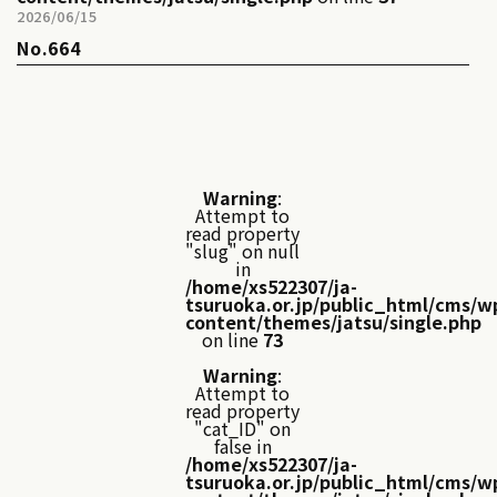
2026/06/15
No.664
Warning
:
Attempt to
read property
"slug" on null
in
/home/xs522307/ja-
tsuruoka.or.jp/public_html/cms/w
content/themes/jatsu/single.php
on line
73
Warning
:
Attempt to
read property
"cat_ID" on
false in
/home/xs522307/ja-
tsuruoka.or.jp/public_html/cms/w