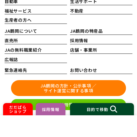
自動車
生活サポート
福祉サービス
不動産
生産者の方へ
JA鶴岡について
JA鶴岡の特産品
直売所
採用情報
JAの無料職業紹介
店舗・事業所
広報誌
緊急連絡先
お問い合わせ
JA鶴岡の方針・公示事項 ／
サイト運営に関する事項
採用情報
だだぱら
採用情報
目的で移動
ショップ
©
2026 JA鶴岡
HOME
ホームページ制作 株式会社nanoha